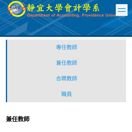
跳
到
主
要
內
容
區
專任教師
兼任教師
合聘教師
職員
兼任教師