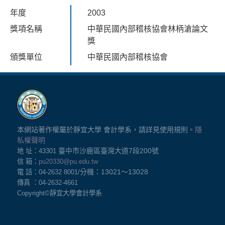
年度
2003
獎項名稱
中華民國內部稽核協會林柄滄論文
獎
頒獎單位
中華民國內部稽核協會
本網站著作權屬於靜宜大學 會計學系，請詳見使用規則。
隱
私權聲明
臺中市沙鹿區臺灣大道7
段200號
地 址：43301
信 箱：
pu20330@pu.edu.tw
分機：13021
～13028
電 話：04-2632 8001/
傳真 ：04-2632-4661
Copyright©
靜宜大學會計學系