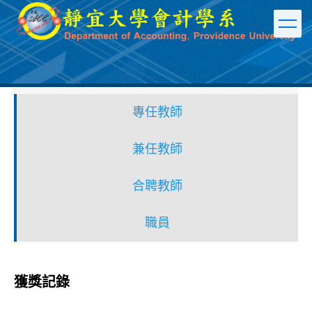
跳
到
主
要
內
容
區
專任教師
兼任教師
合聘教師
職員
獲獎記錄