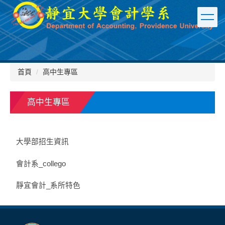
跳
到
主
要
內
容
區
首頁
高中生專區
高中生專區
大學部招生資訊
會計系_collego
靜宜會計_系所特色