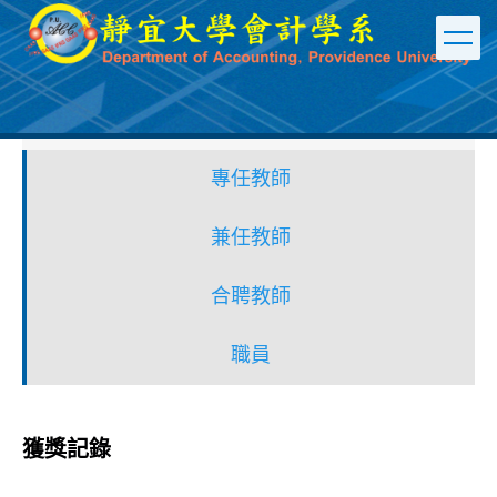
跳
到
主
要
內
容
區
專任教師
兼任教師
合聘教師
職員
獲獎記錄