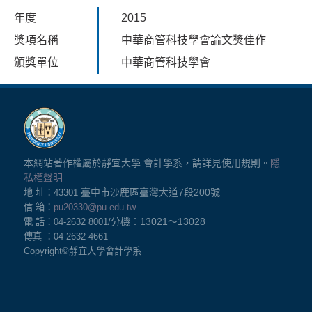
年度
2015
獎項名稱
中華商管科技學會論文獎佳作
頒獎單位
中華商管科技學會
本網站著作權屬於靜宜大學 會計學系，請詳見使用規則。
隱
私權聲明
臺中市沙鹿區臺灣大道7
段200號
地 址：43301
信 箱：
pu20330@pu.edu.tw
分機：13021
～13028
電 話：04-2632 8001/
傳真 ：04-2632-4661
Copyright©
靜宜大學會計學系