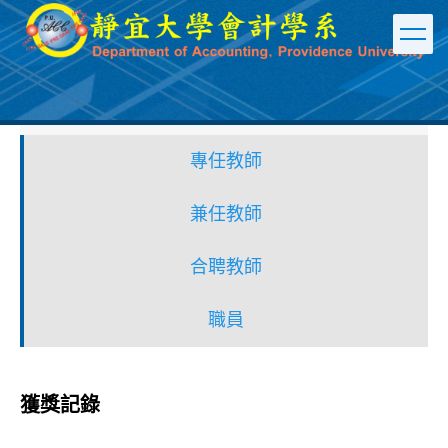
跳
到
主
要
內
容
區
專任教師
兼任教師
合聘教師
職員
獲獎記錄