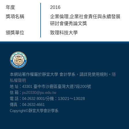
年度
2016
獎項名稱
企業倫理,企業社會責任與永續發展
研討會優秀論文獎
頒獎單位
致理科技大學
本網站著作權屬於靜宜大學 會計學系，請詳見使用規則。
隱
私權聲明
臺中市沙鹿區臺灣大道7
段200號
地 址：43301
信 箱：
pu20330@pu.edu.tw
分機：13021
～13028
電 話：04-2632 8001/
傳真 ：04-2632-4661
Copyright©
靜宜大學會計學系