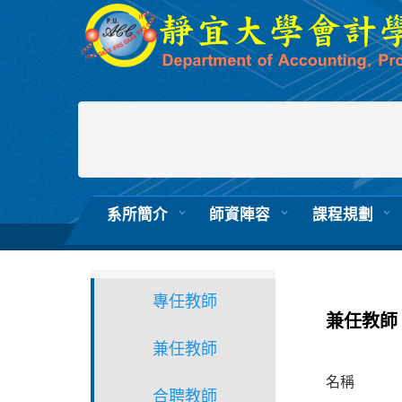
跳
到
主
要
內
容
區
系所簡介
師資陣容
課程規劃
專任教師
兼任教師
兼任教師
名稱
合聘教師