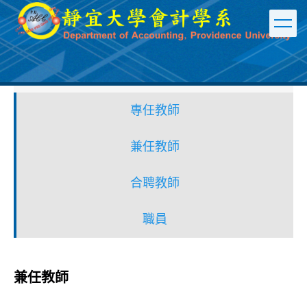
跳
到
主
要
內
容
區
專任教師
兼任教師
合聘教師
職員
兼任教師