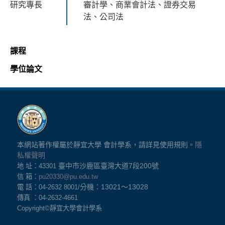
研究專長
審計學、商業會計法、證券交易
法、公司法
課程
學位論文
本網站著作權屬於靜宜大學 會計學系，請詳見使用規則。
隱
私權聲明
臺中市沙鹿區臺灣大道7
段200號
地 址：43301
信 箱：
pu20330@pu.edu.tw
分機：13021
～13028
電 話：04-2632 8001/
傳真 ：04-2632-4661
Copyright©
靜宜大學會計學系