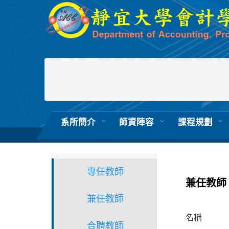
跳
到
主
要
內
容
區
系所簡介
師資陣容
課程規劃
專任教師
兼任教師
兼任教師
名稱
合聘教師