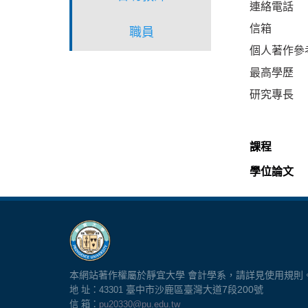
連絡電話
信箱
職員
個人著作參
最高學歷
研究專長
課程
學位論文
本網站著作權屬於靜宜大學 會計學系，請詳見使用規則
臺中市沙鹿區臺灣大道7
段200號
地 址：43301
信 箱：
pu20330@pu.edu.tw