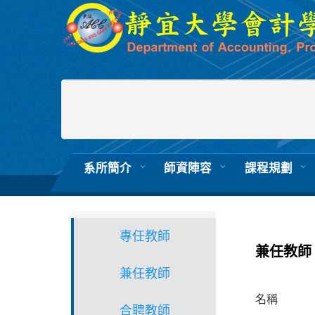
跳
到
主
要
內
容
區
系所簡介
師資陣容
課程規劃
專任教師
兼任教師
兼任教師
名稱
合聘教師