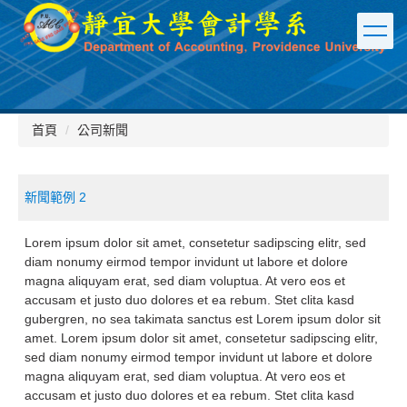
跳
到
主
要
內
容
區
首頁
公司新聞
新聞範例 2
Lorem ipsum dolor sit amet, consetetur sadipscing elitr, sed
diam nonumy eirmod tempor invidunt ut labore et dolore
magna aliquyam erat, sed diam voluptua. At vero eos et
accusam et justo duo dolores et ea rebum. Stet clita kasd
gubergren, no sea takimata sanctus est Lorem ipsum dolor sit
amet. Lorem ipsum dolor sit amet, consetetur sadipscing elitr,
sed diam nonumy eirmod tempor invidunt ut labore et dolore
magna aliquyam erat, sed diam voluptua. At vero eos et
accusam et justo duo dolores et ea rebum. Stet clita kasd